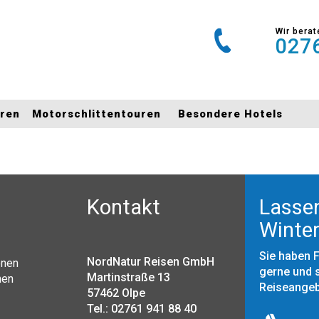
Wir berat
0276
uren
Motorschlittentouren
Besondere Hotels
Kontakt
Lassen
Winter
Sie haben 
NordNatur Reisen GmbH
onen
gerne und s
Martinstraße 13
nen
Reiseange
57462 Olpe
Tel.: 02761 941 88 40