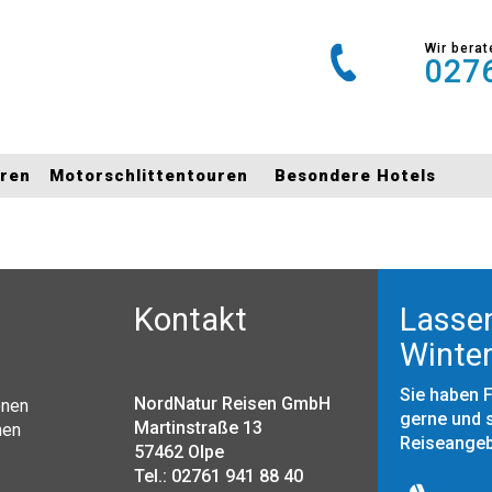
Wir berat
0276
uren
Motorschlittentouren
Besondere Hotels
Kontakt
Lassen
Winter
Sie haben 
NordNatur Reisen GmbH
onen
gerne und s
Martinstraße 13
nen
Reiseange
57462 Olpe
Tel.: 02761 941 88 40