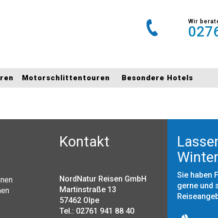
Wir berat
0276
uren
Motorschlittentouren
Besondere Hotels
Kontakt
Lassen
Winter
Sie haben 
NordNatur Reisen GmbH
onen
gerne und s
Martinstraße 13
nen
Reiseange
57462 Olpe
Tel.: 02761 941 88 40