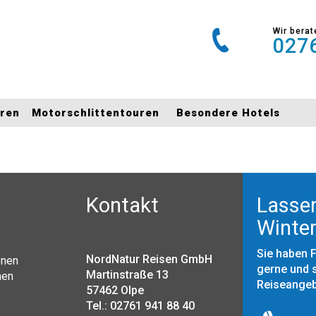
Wir berat
0276
uren
Motorschlittentouren
Besondere Hotels
Kontakt
Lassen
Winter
Sie haben 
NordNatur Reisen GmbH
onen
gerne und s
Martinstraße 13
nen
Reiseange
57462 Olpe
Tel.: 02761 941 88 40