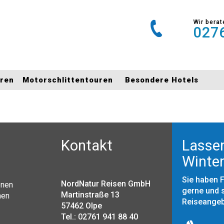
Wir berat
0276
uren
Motorschlittentouren
Besondere Hotels
Kontakt
Lassen
Winter
Sie haben 
NordNatur Reisen GmbH
onen
gerne und s
Martinstraße 13
nen
Reiseange
57462 Olpe
Tel.: 02761 941 88 40