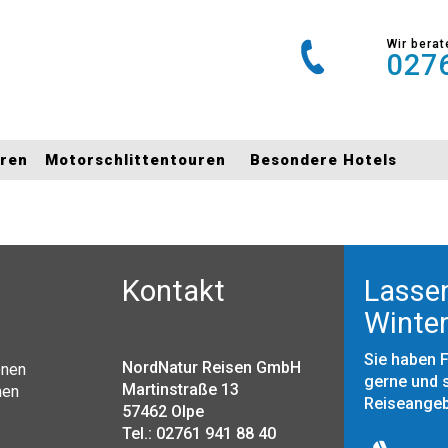
Wir berat
0276
uren
Motorschlittentouren
Besondere Hotels
Kontakt
Lassen
Winter
Sie haben 
NordNatur Reisen GmbH
onen
gerne und s
Martinstraße 13
nen
Reiseange
57462 Olpe
Tel.: 02761 941 88 40