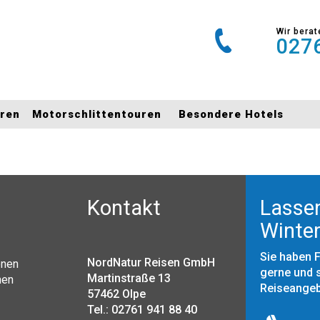
Wir berat
0276
uren
Motorschlittentouren
Besondere Hotels
Kontakt
Lassen
Winter
Sie haben 
NordNatur Reisen GmbH
onen
gerne und s
Martinstraße 13
nen
Reiseange
57462 Olpe
Tel.: 02761 941 88 40