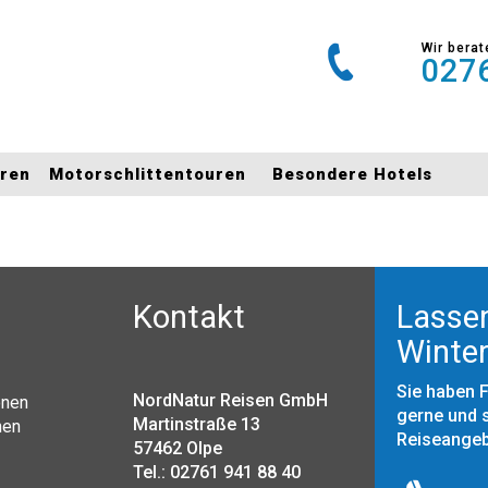
Wir berat
0276
uren
Motorschlittentouren
Besondere Hotels
Kontakt
Lassen
Winter
Sie haben 
NordNatur Reisen GmbH
onen
gerne und s
Martinstraße 13
nen
Reiseange
57462 Olpe
Tel.: 02761 941 88 40