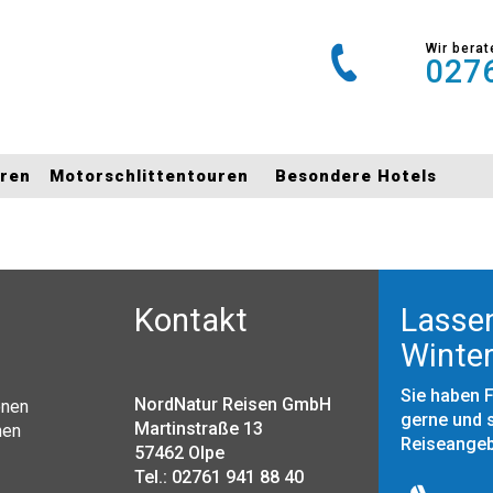
Wir berat
0276
uren
Motorschlittentouren
Besondere Hotels
Kontakt
Lassen
Winter
Sie haben 
NordNatur Reisen GmbH
onen
gerne und s
Martinstraße 13
nen
Reiseange
57462 Olpe
Tel.: 02761 941 88 40