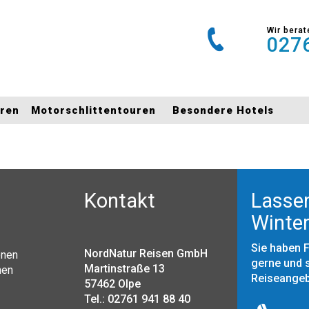
Wir berat
0276
uren
Motorschlittentouren
Besondere Hotels
Kontakt
Lassen
Winter
Sie haben 
NordNatur Reisen GmbH
onen
gerne und s
Martinstraße 13
nen
Reiseange
57462 Olpe
Tel.: 02761 941 88 40