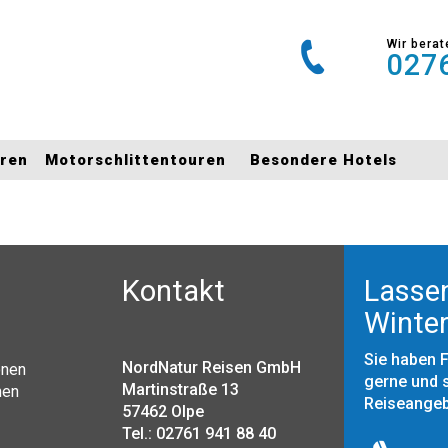
Wir berat
0276
uren
Motorschlittentouren
Besondere Hotels
Kontakt
Lassen
Winter
Sie haben 
NordNatur Reisen GmbH
onen
gerne und s
Martinstraße 13
nen
Reiseange
57462 Olpe
Tel.: 02761 941 88 40