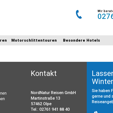
Wir berat
0276
uren
Motorschlittentouren
Besondere Hotels
Kontakt
Lassen
Winter
Sie haben 
NordNatur Reisen GmbH
onen
gerne und s
Martinstraße 13
nen
Reiseange
57462 Olpe
Tel.: 02761 941 88 40