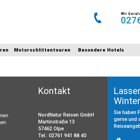
Wir berat
0276
uren
Motorschlittentouren
Besondere Hotels
Kontakt
Lassen
Winter
Sie haben 
NordNatur Reisen GmbH
onen
gerne und s
Martinstraße 13
nen
Reiseange
57462 Olpe
Tel.: 02761 941 88 40