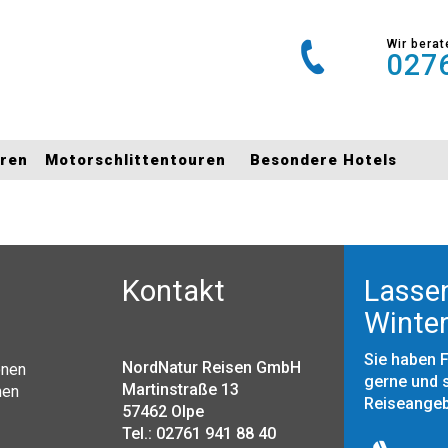
Wir berat
0276
uren
Motorschlittentouren
Besondere Hotels
Kontakt
Lassen
Winter
Sie haben 
NordNatur Reisen GmbH
onen
gerne und s
Martinstraße 13
nen
Reiseange
57462 Olpe
Tel.: 02761 941 88 40