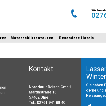
Wir berat
0276
uren
Motorschlittentouren
Besondere Hotels
Kontakt
Lassen
Winter
Sie haben 
NordNatur Reisen GmbH
onen
gerne und s
Martinstraße 13
nen
Reiseange
57462 Olpe
Tel.: 02761 941 88 40