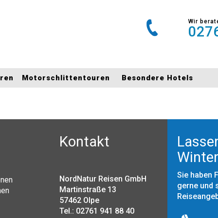
Wir berat
0276
uren
Motorschlittentouren
Besondere Hotels
Kontakt
Lassen
Winter
Sie haben 
NordNatur Reisen GmbH
onen
gerne und s
Martinstraße 13
nen
Reiseange
57462 Olpe
Tel.: 02761 941 88 40