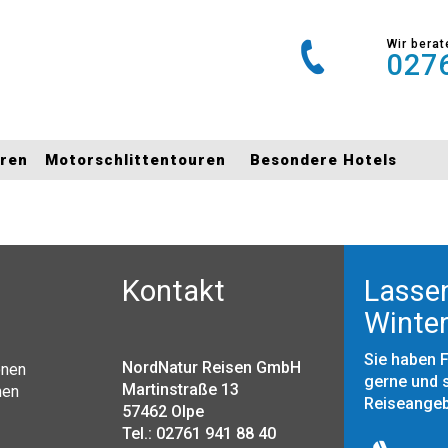
Wir berat
0276
uren
Motorschlittentouren
Besondere Hotels
Kontakt
Lassen
Winter
Sie haben 
NordNatur Reisen GmbH
onen
gerne und s
Martinstraße 13
nen
Reiseange
57462 Olpe
Tel.: 02761 941 88 40