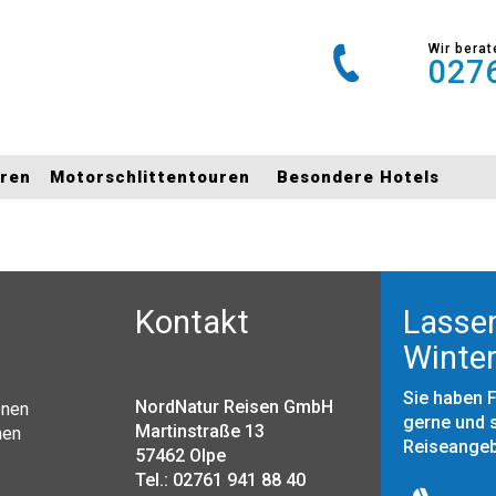
Wir berat
0276
uren
Motorschlittentouren
Besondere Hotels
Kontakt
Lassen
Winter
Sie haben 
NordNatur Reisen GmbH
onen
gerne und s
Martinstraße 13
nen
Reiseange
57462 Olpe
Tel.: 02761 941 88 40