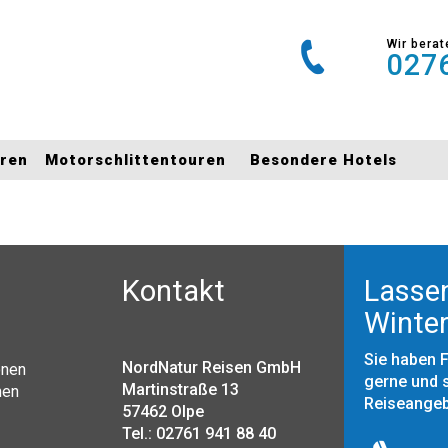
Wir berat
0276
uren
Motorschlittentouren
Besondere Hotels
Kontakt
Lassen
Winter
Sie haben 
NordNatur Reisen GmbH
onen
gerne und s
Martinstraße 13
nen
Reiseange
57462 Olpe
Tel.: 02761 941 88 40