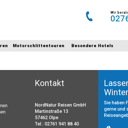
Wir berat
0276
uren
Motorschlittentouren
Besondere Hotels
Kontakt
Lassen
Winter
Sie haben 
NordNatur Reisen GmbH
onen
gerne und s
Martinstraße 13
nen
Reiseange
57462 Olpe
Tel.: 02761 941 88 40