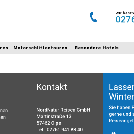
Wir berat
0276
uren
Motorschlittentouren
Besondere Hotels
Kontakt
Lassen
Winter
Sie haben 
NordNatur Reisen GmbH
onen
gerne und s
Martinstraße 13
nen
Reiseange
57462 Olpe
Tel.: 02761 941 88 40