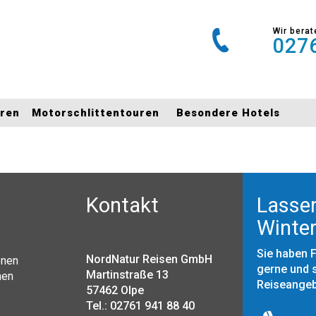
Wir berat
0276
uren
Motorschlittentouren
Besondere Hotels
Kontakt
Lassen
Winter
Sie haben 
NordNatur Reisen GmbH
onen
gerne und s
Martinstraße 13
nen
Reiseange
57462 Olpe
Tel.: 02761 941 88 40