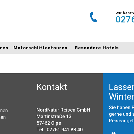
Wir berat
0276
uren
Motorschlittentouren
Besondere Hotels
Kontakt
Lassen
Winter
Sie haben 
NordNatur Reisen GmbH
onen
gerne und s
Martinstraße 13
nen
Reiseange
57462 Olpe
Tel.: 02761 941 88 40