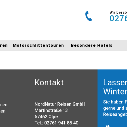
Wir berat
0276
uren
Motorschlittentouren
Besondere Hotels
Kontakt
Lassen
Winter
Sie haben 
NordNatur Reisen GmbH
onen
gerne und s
Martinstraße 13
nen
Reiseange
57462 Olpe
Tel.: 02761 941 88 40