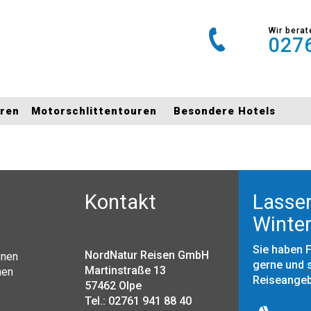
Wir berat
0276
uren
Motorschlittentouren
Besondere Hotels
Kontakt
Lassen
Winter
Sie haben 
NordNatur Reisen GmbH
onen
gerne und s
Martinstraße 13
nen
Reiseange
57462 Olpe
Tel.: 02761 941 88 40