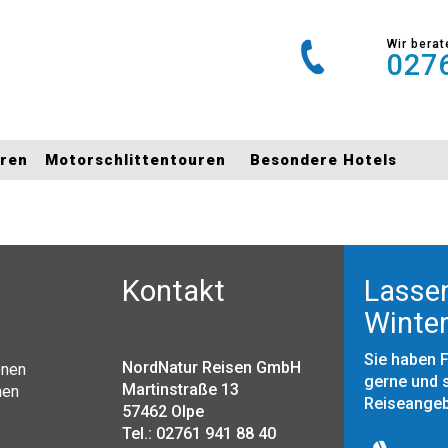
Wir berat
0276
uren
Motorschlittentouren
Besondere Hotels
Kontakt
Lassen
Winter
Sie haben 
NordNatur Reisen GmbH
onen
gerne und s
Martinstraße 13
nen
Reiseange
57462 Olpe
Tel.: 02761 941 88 40