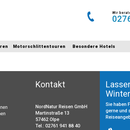
Wir berat
0276
uren
Motorschlittentouren
Besondere Hotels
Kontakt
Lassen
Winter
Sie haben 
NordNatur Reisen GmbH
onen
gerne und s
Martinstraße 13
nen
Reiseange
57462 Olpe
Tel.: 02761 941 88 40