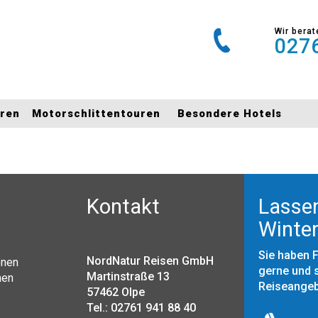
Wir berat
0276
uren
Motorschlittentouren
Besondere Hotels
Kontakt
Lassen
Winter
Sie haben 
NordNatur Reisen GmbH
onen
gerne und s
Martinstraße 13
nen
Reiseange
57462 Olpe
Tel.: 02761 941 88 40