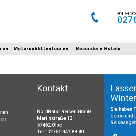
Wir berat
0276
uren
Motorschlittentouren
Besondere Hotels
Kontakt
Lassen
Winter
Sie haben 
NordNatur Reisen GmbH
onen
gerne und s
Martinstraße 13
nen
Reiseange
57462 Olpe
Tel.: 02761 941 88 40