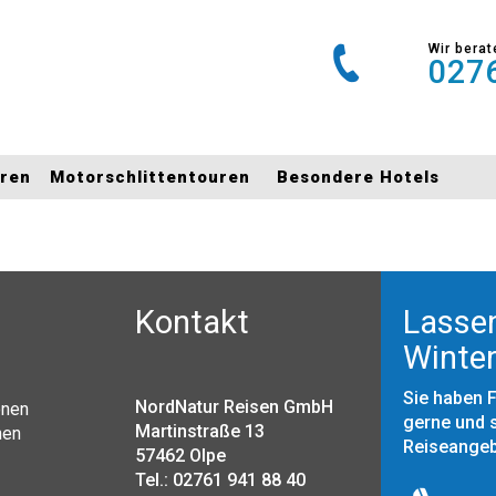
Wir berat
0276
uren
Motorschlittentouren
Besondere Hotels
Kontakt
Lassen
Winter
Sie haben 
NordNatur Reisen GmbH
onen
gerne und s
Martinstraße 13
nen
Reiseange
57462 Olpe
Tel.: 02761 941 88 40