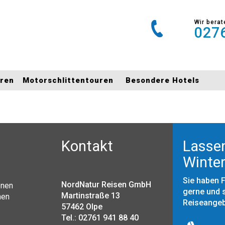
Wir berat
0276
uren
Motorschlittentouren
Besondere Hotels
Kontakt
Lassen
Winter
Sie haben 
NordNatur Reisen GmbH
onen
gerne und s
Martinstraße 13
nen
Reiseange
57462 Olpe
Tel.: 02761 941 88 40