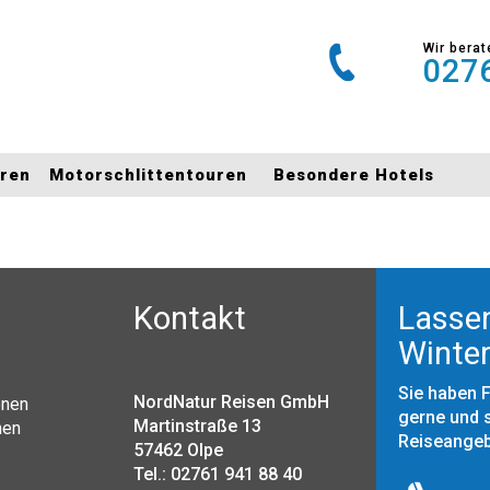
Wir berat
0276
uren
Motorschlittentouren
Besondere Hotels
Kontakt
Lassen
Winter
Sie haben 
NordNatur Reisen GmbH
onen
gerne und s
Martinstraße 13
nen
Reiseange
57462 Olpe
Tel.: 02761 941 88 40