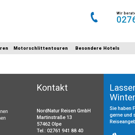
Wir berat
0276
uren
Motorschlittentouren
Besondere Hotels
Kontakt
Lassen
Winter
Sie haben 
NordNatur Reisen GmbH
onen
gerne und s
Martinstraße 13
nen
Reiseange
57462 Olpe
Tel.: 02761 941 88 40