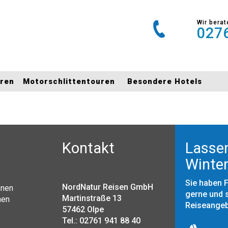
Wir berat
0276
uren
Motorschlittentouren
Besondere Hotels
Kontakt
Lassen
Winter
Sie haben 
NordNatur Reisen GmbH
onen
gerne und s
Martinstraße 13
nen
Reiseange
57462 Olpe
Tel.: 02761 941 88 40