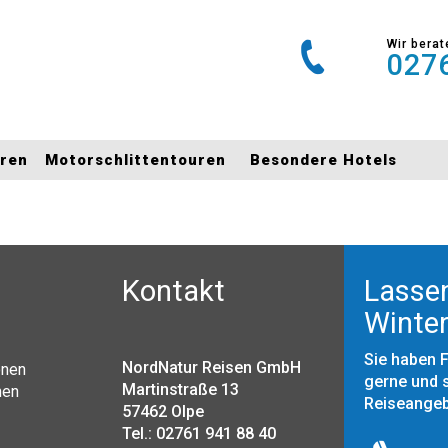
Wir berat
0276
uren
Motorschlittentouren
Besondere Hotels
Kontakt
Lassen
Winter
Sie haben 
NordNatur Reisen GmbH
onen
gerne und s
Martinstraße 13
nen
Reiseange
57462 Olpe
Tel.: 02761 941 88 40