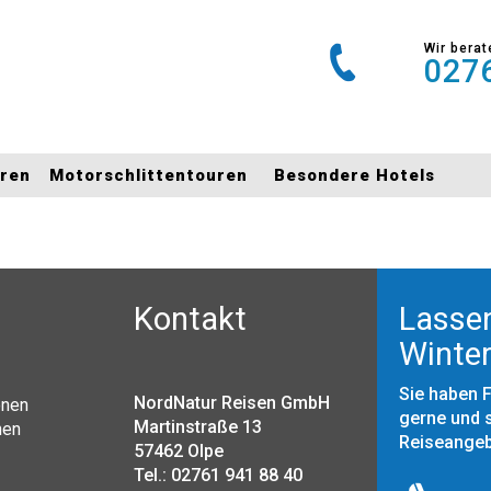
Wir berat
0276
uren
Motorschlittentouren
Besondere Hotels
Kontakt
Lassen
Winter
Sie haben 
NordNatur Reisen GmbH
onen
gerne und s
Martinstraße 13
nen
Reiseange
57462 Olpe
Tel.: 02761 941 88 40