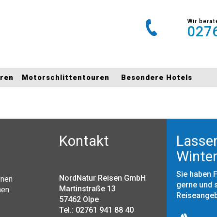
Wir berat
0276
uren
Motorschlittentouren
Besondere Hotels
Kontakt
Lassen
Winter
Sie haben 
NordNatur Reisen GmbH
onen
gerne und s
Martinstraße 13
nen
Reiseange
57462 Olpe
Tel.: 02761 941 88 40