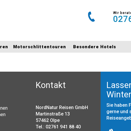
Wir berat
0276
uren
Motorschlittentouren
Besondere Hotels
Kontakt
Lassen
Winter
Sie haben 
NordNatur Reisen GmbH
onen
gerne und s
Martinstraße 13
nen
Reiseange
57462 Olpe
Tel.: 02761 941 88 40