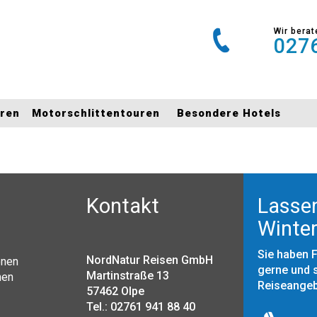
Wir berat
0276
uren
Motorschlittentouren
Besondere Hotels
Kontakt
Lassen
Winter
Sie haben 
NordNatur Reisen GmbH
onen
gerne und s
Martinstraße 13
nen
Reiseange
57462 Olpe
Tel.: 02761 941 88 40