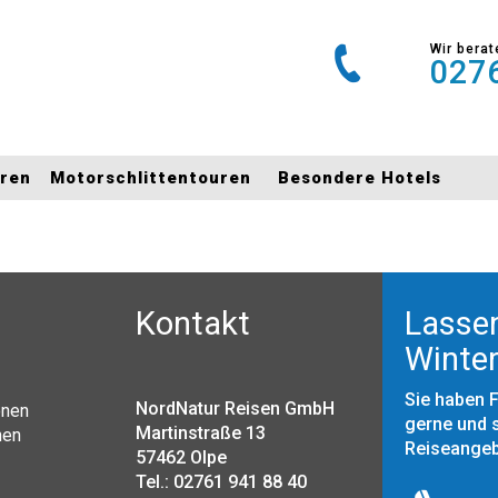
Wir berat
0276
uren
Motorschlittentouren
Besondere Hotels
Kontakt
Lassen
Winter
Sie haben 
NordNatur Reisen GmbH
onen
gerne und s
Martinstraße 13
nen
Reiseange
57462 Olpe
Tel.: 02761 941 88 40