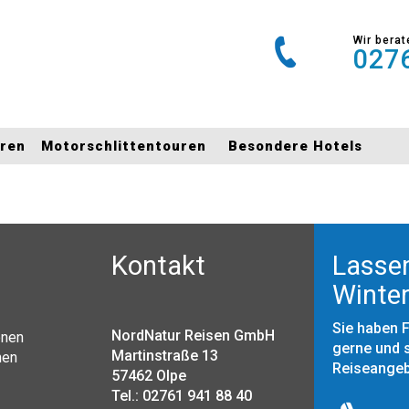
Wir berat
0276
uren
Motorschlittentouren
Besondere Hotels
Kontakt
Lassen
Winter
Sie haben 
NordNatur Reisen GmbH
onen
gerne und s
Martinstraße 13
nen
Reiseange
57462 Olpe
Tel.: 02761 941 88 40