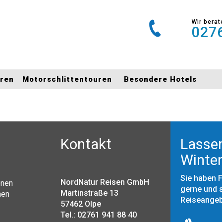
Wir berat
0276
uren
Motorschlittentouren
Besondere Hotels
Kontakt
Lassen
Winter
Sie haben 
NordNatur Reisen GmbH
onen
gerne und s
Martinstraße 13
nen
Reiseange
57462 Olpe
Tel.: 02761 941 88 40