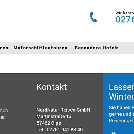
Wir berat
0276
uren
Motorschlittentouren
Besondere Hotels
Kontakt
Lassen
Winter
Sie haben 
NordNatur Reisen GmbH
onen
gerne und s
Martinstraße 13
nen
Reiseange
57462 Olpe
Tel.: 02761 941 88 40