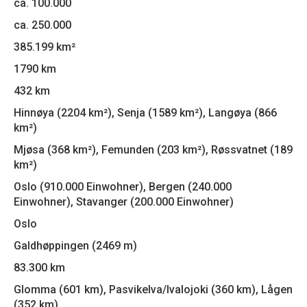
ca. 100.000
ca. 250.000
385.199 km²
1790 km
432 km
Hinnøya (2204 km²), Senja (1589 km²), Langøya (866
km²)
Mjøsa (368 km²), Femunden (203 km²), Røssvatnet (189
km²)
Oslo (910.000 Einwohner), Bergen (240.000
Einwohner), Stavanger (200.000 Einwohner)
Oslo
Galdhøppingen (2469 m)
83.300 km
Glomma (601 km), Pasvikelva/Ivalojoki (360 km), Lågen
(352 km)