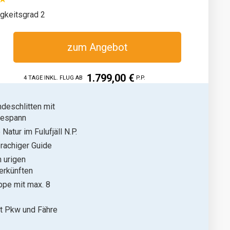
gkeitsgrad 2
zum Angebot
1.799,00 €
4 TAGE INKL. FLUG AB
P.P.
deschlitten mit
Gespann
Natur im Fulufjäll N.P.
rachiger Guide
n urigen
erkünften
ppe mit max. 8
t Pkw und Fähre