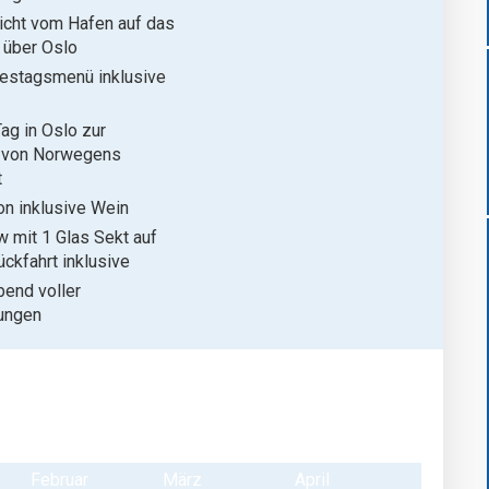
icht vom Hafen auf das
 über Oslo
estagsmenü inklusive
Tag in Oslo zur
 von Norwegens
t
n inklusive Wein
 mit 1 Glas Sekt auf
ückfahrt inklusive
bend voller
ungen
Februar
März
April