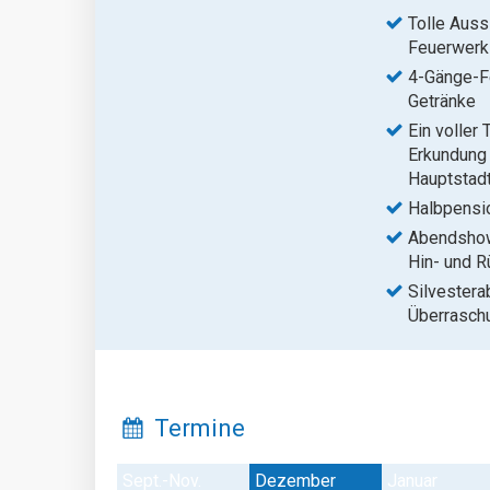
Tolle Auss
Feuerwerk
4-Gänge-F
Getränke
Ein voller 
Erkundung
Hauptstad
Halbpensio
Abendshow
Hin- und R
Silvestera
Überrasch
Termine
Sept.-Nov.
Dezember
Januar