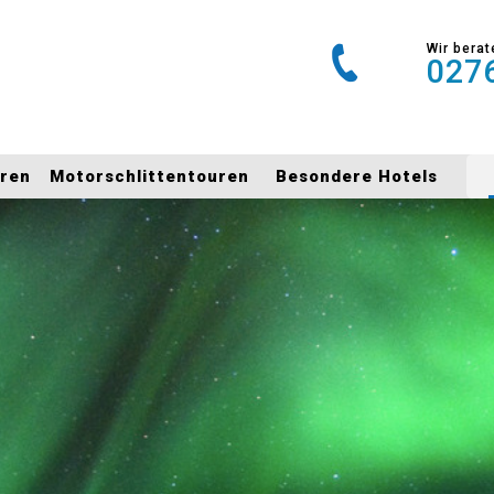
Wir berat
0276
uren
Motorschlittentouren
Besondere Hotels