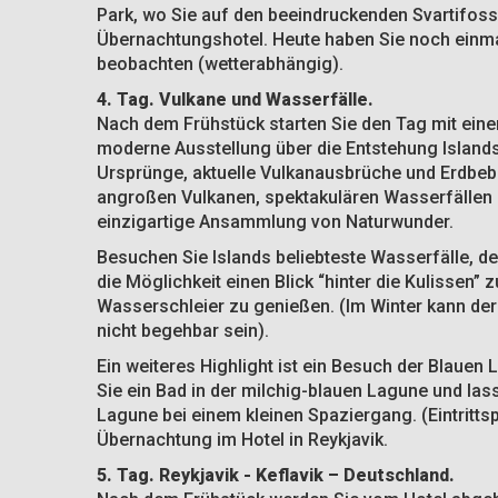
Park, wo Sie auf den beeindruckenden Svartifoss
Übernachtungshotel. Heute haben Sie noch einma
beobachten (wetterabhängig).
4. Tag. Vulkane und Wasserfälle.
Nach dem Frühstück starten Sie den Tag mit einer
moderne Ausstellung über die Entstehung Islands
Ursprünge, aktuelle Vulkanausbrüche und Erdbebe
angroßen Vulkanen, spektakulären Wasserfällen 
einzigartige Ansammlung von Naturwunder.
Besuchen Sie Islands beliebteste Wasserfälle, d
die Möglichkeit einen Blick “hinter die Kulissen
Wasserschleier zu genießen. (Im Winter kann der
nicht begehbar sein).
Ein weiteres Highlight ist ein Besuch der Blaue
Sie ein Bad in der milchig-blauen Lagune und las
Lagune bei einem kleinen Spaziergang. (Eintrittsp
Übernachtung im Hotel in Reykjavik.
5. Tag. Reykjavik - Keflavik – Deutschland.