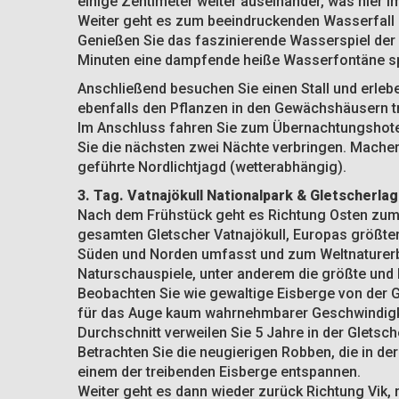
einige Zentimeter weiter auseinander, was hier im
Weiter geht es zum beeindruckenden Wasserfall 
Genießen Sie das faszinierende Wasserspiel der b
Minuten eine dampfende heiße Wasserfontäne sp
Anschließend besuchen Sie einen Stall und erlebe
ebenfalls den Pflanzen in den Gewächshäusern 
Im Anschluss fahren Sie zum Übernachtungshotel
Sie die nächsten zwei Nächte verbringen. Machen
geführte Nordlichtjagd (wetterabhängig).
3. Tag. Vatnajökull Nationalpark & Gletscherla
Nach dem Frühstück geht es Richtung Osten zum 
gesamten Gletscher Vatnajökull, Europas größten
Süden und Norden umfasst und zum Weltnaturerbe
Naturschauspiele, unter anderem die größte und
Beobachten Sie wie gewaltige Eisberge von der 
für das Auge kaum wahrnehmbarer Geschwindigkeit
Durchschnitt verweilen Sie 5 Jahre in der Gletsch
Betrachten Sie die neugierigen Robben, die in d
einem der treibenden Eisberge entspannen.
Weiter geht es dann wieder zurück Richtung Vik,