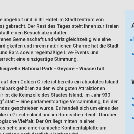
e abgeholt und in Ihr Hotel im Stadtzentrum von
s) gebracht. Der Rest des Tages steht Ihnen zur freien
stadt einen Besuch abzustatten.
orenen Gemeinschaft und wirkt gleichzeitig wie eine
rdigkeiten und ihrem natürlichen Charme hat die Stadt
 und Bars sowie regelmäßige Live-Events und
errscht eine einzigartige Stimmung.
hingvellir National Park - Geysire - Wasserfall
auf dem Golden Circle ist bereits ein absolutes Island
onalpark gehören zu den wichtigsten Attraktionen
r ist die Keimzelle des Staates Island. Im Jahr 930
g“ statt – eine parlamentsartige Versammlung, bei der
ndes geschrieben wurde. Es handelt sich um eines der
tike in Griechenland und im Römischen Reich. Darüber
gische Vielfalt. Der Ort liegt mitten in einer
rasische und amerikanische Kontinentalplatte um