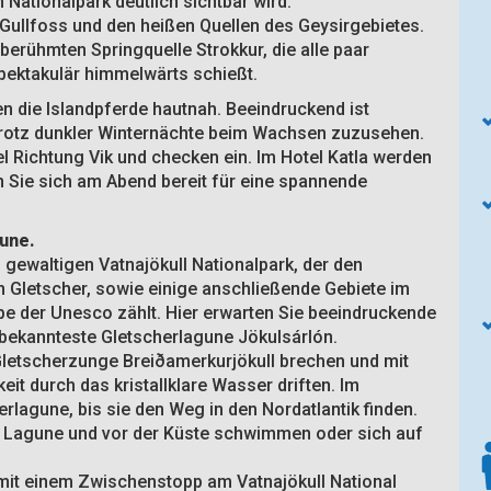
 Nationalpark deutlich sichtbar wird.
Gullfoss und den heißen Quellen des Geysirgebietes.
erühmten Springquelle Strokkur, die alle paar
ektakulär himmelwärts schießt.
n die Islandpferde hautnah. Beeindruckend ist
trotz dunkler Winternächte beim Wachsen zuzusehen.
 Richtung Vik und checken ein. Im Hotel Katla werden
 Sie sich am Abend bereit für eine spannende
gune.
gewaltigen Vatnajökull Nationalpark, der den
 Gletscher, sowie einige anschließende Gebiete im
 der Unesco zählt. Hier erwarten Sie beeindruckende
 bekannteste Gletscherlagune Jökulsárlón.
Gletscherzunge Breiðamerkurjökull brechen und mit
 durch das kristallklare Wasser driften. Im
erlagune, bis sie den Weg in den Nordatlantik finden.
er Lagune und vor der Küste schwimmen oder sich auf
 mit einem Zwischenstopp am Vatnajökull National