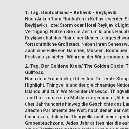
1. Tag. Deutschland – Keflavik - Reykjavik.
Nach Ankunft am Flughafen in Keflavik werden Si
Reykjavik (Hotel Storm oder Hotel Reykjavik Light
Verfügung. Nutzen Sie die Zeit um Islands Haupt
Reykjavik hat das Flair einer kleinen, eingeschw
fortschrittliche Großstadt. Neben ihren Sehenswü
auch eine Fülle von Galerien, Museen, Boutiquen
Festivals zu bieten. Während der Wintermonate h
2. Tag. Der Goldene Kreis/ The Golden Circle: T
Gullfoss.
Nach dem Frühstück geht es los. Der erste Stopp 
Highlight. Thingvellir und der gleichnamige Nati
Islands und zum Welterbe der Unsesco. Thingvelli
fand hier zum ersten Mal das sogenannte „Althin
über Jahrhunderte hinweg die Geschichte des La
ältesten Parlamente der Welt, nach denen der An
hinaus zeigt Island in Thingvellir auch seine geolo
Grabenbruchzone. Jedes Jahr driften hier die eu