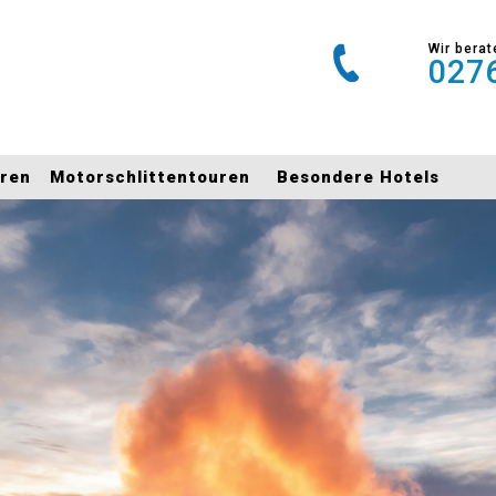
Wir berat
0276
uren
Motorschlittentouren
Besondere Hotels