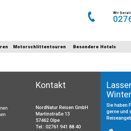
Wir berat
0276
uren
Motorschlittentouren
Besondere Hotels
Kontakt
Lassen
Winter
Sie haben 
NordNatur Reisen GmbH
onen
gerne und s
Martinstraße 13
nen
Reiseange
57462 Olpe
Tel.: 02761 941 88 40