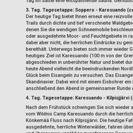
Tag im Sattel eine entspannende Sauna. Gemütl
3. Tag. Tagesetappe:
Soppero
-
Karesuando
(c
Der heutige Tag bietet Ihnen erneut eine reizvoll
Trails durch dichte und tief verschneite Waldgeb
denen Sie die wendigen Schneemobile beschleun
oder ausgedehnte Moor- und Feuchtgebiete in r
dabei aber nicht, die herrlichen Eindrücke zu gen
bereithält. Unterwegs bieten sich immer wieder G
heutiges Ziel ist Karesuando (100 m von der Gren
abgeschieden in unberührter Natur und bietet d
heute Abend vielleicht die beeindruckenden Nordli
Glück beim Eisangeln zu versuchen. Das Eisangeln 
Skandinavier. Dabei wird mit einem Eisbohrer ein
anschließend den Abend in gemeinsamer Runde 
4. Tag. Tagesetappe: Karesuando - Kilpisjjärvi 
Nach dem Frühstück schwingen Sie sich wieder au
vom Wildnis Camp Karesuando durch die herrlich
Könkemää Fluss nach Kilpisjjärvi. Die heutige Fa
ausgedehnte, herrliche Winterwälder, fahren übe