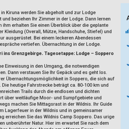
 in Kiruna werden Sie abgeholt und zur Lodge
ßt und beziehen Ihr Zimmer in der Lodge. Dann lernen
n ihm erhalten Sie einen Überblick über die geplante
r Kleidung (Overall, Mütze, Handschuhe, Stiefel) und
ur ausgerüstet. Bei einem leckeren Abendessen
Gespräche vertiefen. Übernachtung in der Lodge.
ari ins Grenzgebirge. Tagesetappe: Lodge – Soppero
che Einweisung in den Umgang, die notwendigen
ten. Dann verstauen Sie Ihr Gepäck und es geht los.
hrer Übernachtungsmöglichkeit in Soppero, die sich auf
et. Die heutige Fahrstrecke beträgt ca. 80-100 km und
venreichen Trails durch die endlosen und dichten
hrt über weitläufige Moor- und Sumpfgebiete und
egs machen Sie Mittagsrast in der Wildnis. Ihr Guide
Am Lagerfeuer in der Wildnis und in gemeinsamer
g erreichen Sie das Wildnis Camp Soppero. Das urige
ten unberührter Natur. Hier im erwartet Sie nach dem