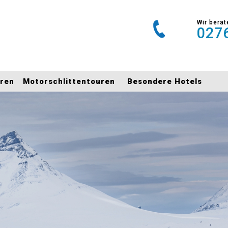
Wir berat
0276
uren
Motorschlittentouren
Besondere Hotels