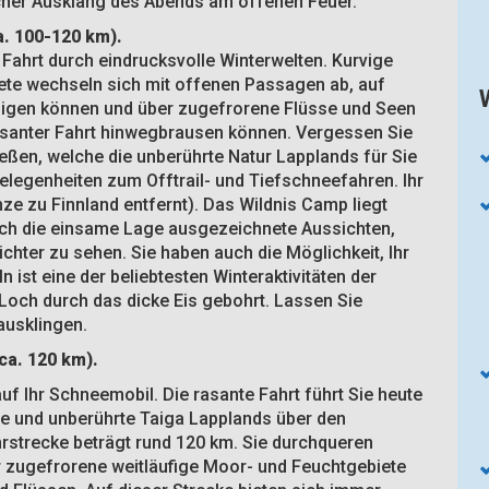
icher Ausklang des Abends am offenen Feuer.
a. 100-120 km).
e Fahrt durch eindrucksvolle Winterwelten. Kurvige
iete wechseln sich mit offenen Passagen ab, auf
igen können und über zugefrorene Flüsse und Seen
asanter Fahrt hinwegbrausen können. Vergessen Sie
ießen, welche die unberührte Natur Lapplands für Sie
elegenheiten zum Offtrail- und Tiefschneefahren. Ihr
ze zu Finnland entfernt). Das Wildnis Camp liegt
urch die einsame Lage ausgezeichnete Aussichten,
chter zu sehen. Sie haben auch die Möglichkeit, Ihr
ist eine der beliebtesten Winteraktivitäten der
 Loch durch das dicke Eis gebohrt. Lassen Sie
ausklingen.
(ca. 120 km).
f Ihr Schneemobil. Die rasante Fahrt führt Sie heute
e und unberührte Taiga Lapplands über den
hrstrecke beträgt rund 120 km. Sie durchqueren
r zugefrorene weitläufige Moor- und Feuchtgebiete