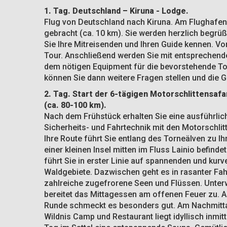
1. Tag. Deutschland – Kiruna - Lodge.
Flug von Deutschland nach Kiruna. Am Flughafen
gebracht (ca. 10 km). Sie werden herzlich begrü
Sie Ihre Mitreisenden und Ihren Guide kennen. Vo
Tour. Anschließend werden Sie mit entsprechende
dem nötigen Equipment für die bevorstehende To
können Sie dann weitere Fragen stellen und die 
2. Tag. Start der 6-tägigen Motorschlittensaf
(ca. 80-100 km).
Nach dem Frühstück erhalten Sie eine ausführli
Sicherheits- und Fahrtechnik mit den Motorschlit
Ihre Route führt Sie entlang des Torneälven zu I
einer kleinen Insel mitten im Fluss Lainio befind
führt Sie in erster Linie auf spannenden und kur
Waldgebiete. Dazwischen geht es in rasanter Fa
zahlreiche zugefrorene Seen und Flüssen. Unterw
bereitet das Mittagessen am offenen Feuer zu. 
Runde schmeckt es besonders gut. Am Nachmitta
Wildnis Camp und Restaurant liegt idyllisch inmit