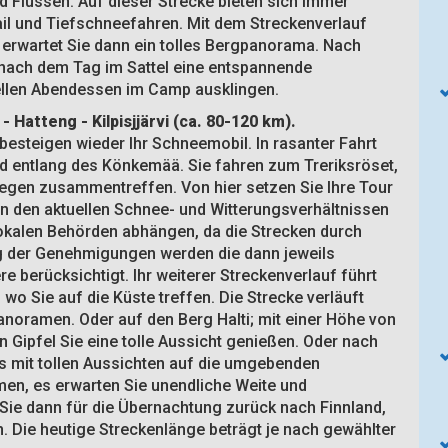
 Flüssen. Auf dieser Strecke bieten sich immer
il und Tiefschneefahren. Mit dem Streckenverlauf
i erwartet Sie dann ein tolles Bergpanorama. Nach
nach dem Tag im Sattel eine entspannende
nellen Abendessen im Camp ausklingen.
t
- Hatteng - Kilpisjjärvi
(ca. 80-120 km).
esteigen wieder Ihr Schneemobil. In rasanter Fahrt
und entlang des Könkemää. Sie fahren zum Treriksröset,
gen zusammentreffen. Von hier setzen Sie Ihre Tour
von den aktuellen Schnee- und Witterungsverhältnissen
okalen Behörden abhängen, da die Strecken durch
ng der Genehmigungen werden die dann jeweils
e berücksichtigt. Ihr weiterer Streckenverlauf führt
wo Sie auf die Küste treffen. Die Strecke verläuft
Panoramen. Oder auf den Berg Halti; mit einer Höhe von
 Gipfel Sie eine tolle Aussicht genießen. Oder nach
s mit tollen Aussichten auf die umgebenden
en, es erwarten Sie unendliche Weite und
ie dann für die Übernachtung zurück nach Finnland,
. Die heutige Streckenlänge beträgt je nach gewählter