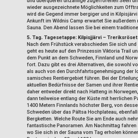
und überqueren unzählige zugefrorenen Seen und
wieder ausgezeichnete Möglichkeiten zum Offtra
wird die Gegend immer bergiger und in Kilpisjärv
Ankunft im Wildnis Camp erwartet Sie außerdem 
Sauna. Den Abend lassen Sie bei einem traditio
5. Tag. Tagesetappe: Kilpisjjärvi
– Treriksröse
Nach dem Frühstück verabschieden Sie sich und b
geht es heute auf den Prinzessin Viktoria Trail 
dem Punkt an dem Schweden, Finnland und Norwe
fort. Dazu gibt es drei Alternativen, die sowohl 
als auch von den Durchfahrtsgenehmigung der l
samisches Rentiergebiet führen. Bei der Erteilu
aktuellen Bedürfnisse der Samen und ihrer Rentier
daher entweder direkt nach Hatteng in Norwegen, 
dann teilweise entlang der Küste mit herrlichen 
1400 Metern Finnlands höchster Berg, von dessen
Schweden über das Pältsa Hochplateau, ebenfall
Bergketten. Welche Route Sie am Ende auch nehm
fantastische Panoramen. Am Nachmittag fahren S
wo Sie sich in der Sauna vom Tag erholen können